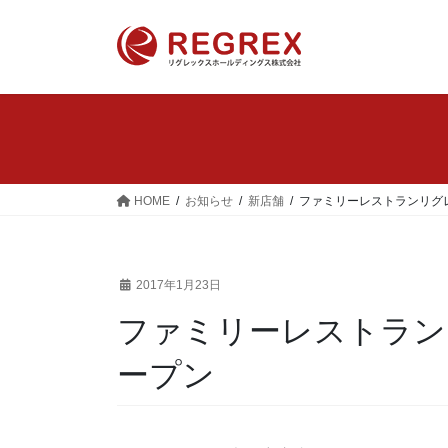
コ
ナ
ン
ビ
テ
ゲ
ン
ー
ツ
シ
へ
ョ
ス
ン
キ
に
ッ
移
HOME
お知らせ
新店舗
ファミリーレストランリグ
プ
動
2017年1月23日
ファミリーレストラン
ープン