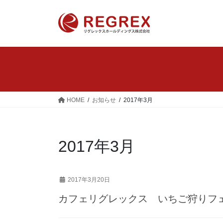
コ
ナ
ン
ビ
テ
ゲ
ン
ー
ツ
シ
へ
ョ
ス
ン
キ
に
ッ
移
HOME
お知らせ
2017年3月
プ
動
2017年3月
2017年3月20日
カフェリグレックス いちご狩りフ