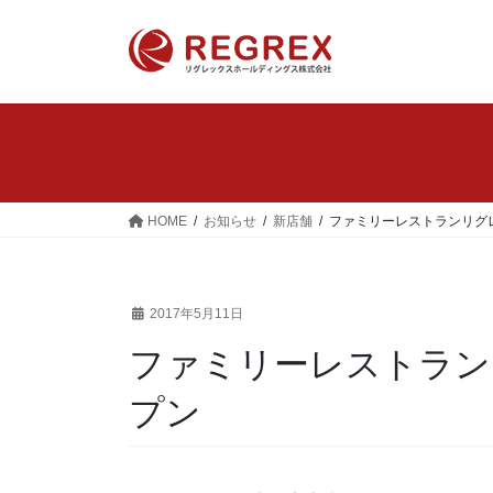
コ
ナ
ン
ビ
テ
ゲ
ン
ー
ツ
シ
へ
ョ
ス
ン
キ
に
ッ
移
HOME
お知らせ
新店舗
ファミリーレストランリグ
プ
動
2017年5月11日
ファミリーレストラン
プン