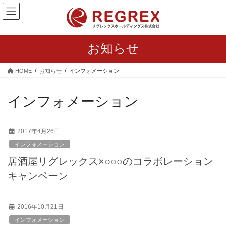
コ
ナ
ン
ビ
テ
ゲ
ン
ー
お知らせ
ツ
シ
へ
ョ
ス
ン
HOME
お知らせ
インフォメーション
キ
に
ッ
移
インフォメーション
プ
動
2017年4月26日
インフォメーション
居酒屋リグレックス×○○○のコラボレーション
キャンペーン
2016年10月21日
インフォメーション